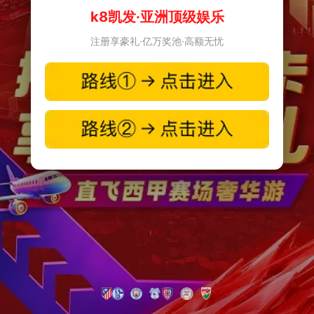
k8凯发·亚洲顶级娱乐
注册享豪礼·亿万奖池·高额无忧